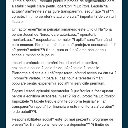
ultimele decenii, trecând printr-un proces de reglementare care
a stabilit reguli clare pentru operatori ?i juc?tori. Legisla?ia
actual? urm?re?te s? asigure transparen??, securitate ?i pl??i
corecte, în timp ce ofer? statului o surs? important? de venituri
fiscale.
Un factor esen?ial în peisajul românesc este Oficiul Na?ional
pentru Jocuri de Noroc, care autorizeaz? operatorii,
monitorizeaz? respectarea normelor ?i aplic? sanc?iuni când
este necesar. Rolul institu?iei este s? protejeze consumatorii ?i
s? previn? activit??i ilicite, cum ar fi sp?larea banilor sau
accesul minorilor la jocuri.
Jocurile preferate de români includ pariurile sportive,
cazinourile online ?i cele fizice, p?c?nelele ?i loteriile.
Platformele digitale au câ?tigat teren, oferind acces 24 din 24 ?
i promo?ii variate. În paralel, cazinourile terestre r?mân
populare pentru experien?a social? ?i serviciile premium.
Regimul fiscal aplicabil operatorilor ?i juc?torilor a fost ajustat
pentru a echilibra atragerea investi?iilor cu protec?ia juc?torilor.
Impozitele ?i taxele trebuie pl?tite conform legisla?iei, iar
transparen?a raport?rilor financiare este monitorizat? cu aten?
ie de autorit??i.
Responsabilitatea social? este tot mai prezent?: programe de
preven?ie, linii de consiliere pentru dependen?? ?i limite de