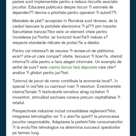
pariere sunt implementate pentru a reduce riscurile asociate
jocurilor. Educarea publicului despre riscuri ?i semnele de
dependen?? devine o prioritate pentru operatori ?i autorit??i.
Metodele de plat? acceptate în România sunt diverse, de la
carduri bancare la portofele electronice ?i pl??i prin transfer.
Securitatea tranzac?iilor este un element cheie pentru
încrederea juc?torilor, iar furnizorii licen?ia?i trebuie s?
respecte standarde ridicate de protec?ie a datelor.
Pentru cei interesa?i de resurse ?i review-uri de platforme,
exist? site-uri care compar? oferte, bonusuri ?i licen?e, oferind
informa?ii utile pentru a face alegeri informate. Un exemplu de
astfel de surs? este
casino bonus fara depunere
care ofer?
analize ?i ghiduri pentru juc?tori.
Turismul de jocuri de noroc contribuie la economia local?, în
special în ora?ele cu cazinouri mari ?i resorturi. Evenimentele
interna?ionale ?i festivalurile tematice atrag vizitatori ?i
investitori, stimulând sectoare conexe precum ospitalitatea ?i
retailul.
Perspectivele industriei includ consolidarea reglement?rilor,
integrarea tehnologiilor noi ?i o aten?ie sporit? la promovarea
jocurilor responsabile. Adaptarea la preferin?ele consumatorilor
?i la evolu?iile tehnologice va determina succesul operatorilor
pe termen lung.